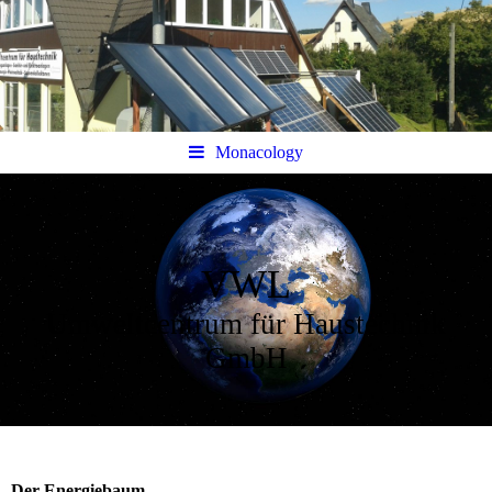
Monacology
VWL
Umweltcentrum für Haustechnik
GmbH
Der Energiebaum