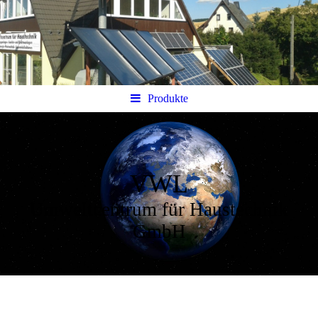
Produkte
VWL
Umweltcentrum für Haustechnik
GmbH